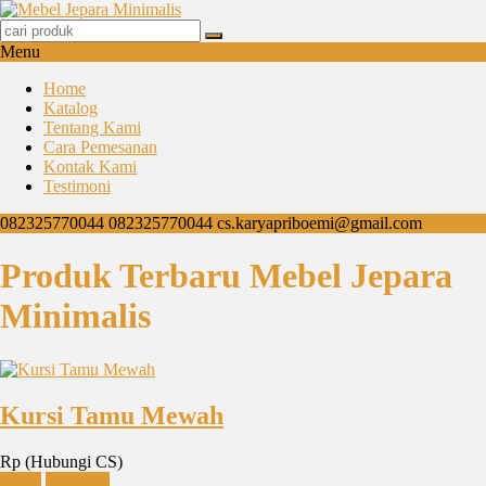
Menu
Home
Katalog
Tentang Kami
Cara Pemesanan
Kontak Kami
Testimoni
082325770044
082325770044
cs.karyapriboemi@gmail.com
Produk Terbaru Mebel Jepara
Minimalis
Kursi Tamu Mewah
Rp (Hubungi CS)
Detail
Chat WA