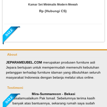
Kamar Set Minimalis Modern Mewah
Rp (Hubungi CS)
About
JEPARAMEUBEL.COM
merupakan produsen furniture asli
Jepara bertujuan untuk mempermudah memenuhi kebutuhan
Meja Makan Oval Minimalis Kursi Silang
pelanggan terhadap furniture idaman yang dibutuhkan seluruh
masyarakat Indonesia dengan belanja melalui situs online.
Rp 8.100.000
9.000.000
Testimoni
Mira-Summarecon - Bekasi
Assalamualaikum Pak Ismail. Sebelumnya terima kasih
banyak atas bantuannya, sekarang rumah saya sudah