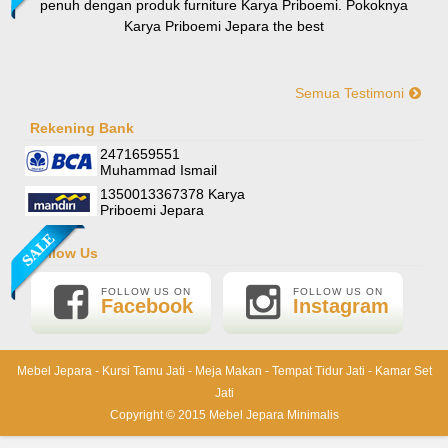
penuh dengan produk furniture Karya Priboemi. Pokoknya
Karya Priboemi Jepara the best
Semua Testimoni
Yani-Jogja
Hallo mas ismail, terima kasih banyak ya. Barang furniture
Rekening Bank
Sofa Sudut Nevada
pesanan saya sudah tertata rapi dirumah. sekali lagi terima
2471659551
Rp (Hubungi CS)
kasih banyak mas mail.
Muhammad Ismail
1350013367378 Karya
Priboemi Jepara
Follow Us
FOLLOW US ON
FOLLOW US ON
Facebook
Instagram
Mebel Jepara
-
Kursi Tamu Jati
-
Meja Makan
-
Tempat Tidur Jati
-
Kamar Set
Jati
Lemari Pajangan Shima
Copyright © 2015
Mebel Jepara Minimalis
Rp 6.000.000
6.500.000