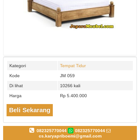
Kategori
Tempat Tidur
Kode
JM 059
Di lihat
10266 kali
Harga
Rp 5.400.000
Beli Sekarang
082325770044
082325770044
cs.karyapriboemi@gmail.com