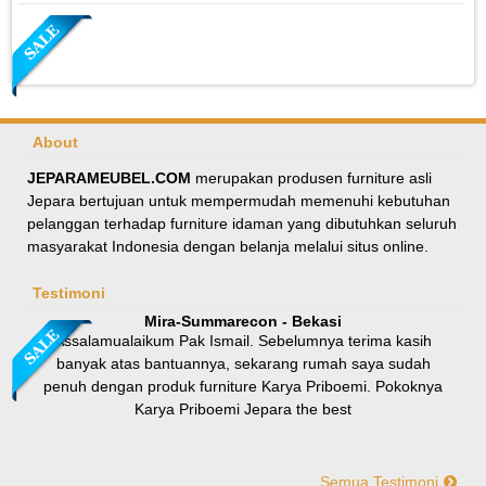
About
JEPARAMEUBEL.COM
merupakan produsen furniture asli
Jepara bertujuan untuk mempermudah memenuhi kebutuhan
Meja Makan Oval Minimalis Kursi Silang
pelanggan terhadap furniture idaman yang dibutuhkan seluruh
masyarakat Indonesia dengan belanja melalui situs online.
Rp 8.100.000
9.000.000
Testimoni
Mira-Summarecon - Bekasi
Assalamualaikum Pak Ismail. Sebelumnya terima kasih
banyak atas bantuannya, sekarang rumah saya sudah
penuh dengan produk furniture Karya Priboemi. Pokoknya
Karya Priboemi Jepara the best
Semua Testimoni