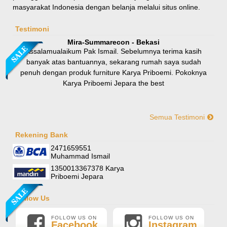
masyarakat Indonesia dengan belanja melalui situs online.
Rp 8.100.000
9.000.000
Testimoni
Mira-Summarecon - Bekasi
Assalamualaikum Pak Ismail. Sebelumnya terima kasih
banyak atas bantuannya, sekarang rumah saya sudah
penuh dengan produk furniture Karya Priboemi. Pokoknya
Karya Priboemi Jepara the best
Semua Testimoni
Yani-Jogja
Hallo mas ismail, terima kasih banyak ya. Barang furniture
Rekening Bank
Sofa Sudut Nevada
pesanan saya sudah tertata rapi dirumah. sekali lagi terima
2471659551
Rp (Hubungi CS)
kasih banyak mas mail.
Muhammad Ismail
1350013367378 Karya
Priboemi Jepara
Follow Us
FOLLOW US ON
FOLLOW US ON
Facebook
Instagram