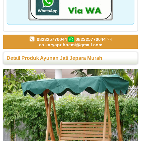
082325770044
082325770044
cs.karyapriboemi@gmail.com
Detail Produk Ayunan Jati Jepara Murah