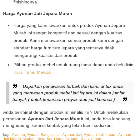
finishingnya.
Harga Ayunan Jati Jepara Murah
:
Harga yang kami tawarkan untuk produk Ayunan Jepara
Murah ini sangat kompetitif dan sesuai dengan kualitas
produk. Kami menawarkan semua produk kami dengan
standart harga furniture jepara yang tentunya tidak
mengurangi kualitas dari produk.
Pilihan produk mebel untuk ruang tamu dapat anda beli disini
Kursi Tamu Mewah
Dapatkan penawaran terbaik dari kami untuk anda
yang memesan produk mebel jati jepara ini dalam jumlah
banyak ( untuk keperluan proyek atau jual kembali ).
Anda berminat dengan produk minimalis ini ? Untuk melakukan
pemesanan
Ayunan Jati Jepara Murah
ini, anda bisa langsung
menghubungi kami di kontak yang telah kami sediakan.
tags:
Ayunan
,
Ayunan Bangku Jati
,
Ayunan Jati
,
Ayunan Jati Jepara
,
Ayunan
Jati Murah
,
Ayunan Kayu Jati
,
Harga Ayunan
,
Jual Ayunan