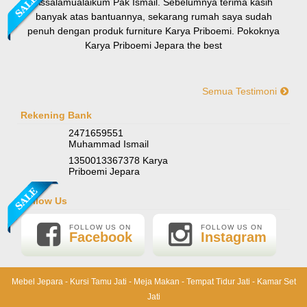
Assalamualaikum Pak Ismail. Sebelumnya terima kasih
banyak atas bantuannya, sekarang rumah saya sudah
penuh dengan produk furniture Karya Priboemi. Pokoknya
Karya Priboemi Jepara the best
Semua Testimoni
Yani-Jogja
Hallo mas ismail, terima kasih banyak ya. Barang furniture
Rekening Bank
Sofa Sudut Nevada
pesanan saya sudah tertata rapi dirumah. sekali lagi terima
2471659551
Rp (Hubungi CS)
kasih banyak mas mail.
Muhammad Ismail
1350013367378 Karya
Priboemi Jepara
Follow Us
FOLLOW US ON
FOLLOW US ON
Facebook
Instagram
Mebel Jepara
-
Kursi Tamu Jati
-
Meja Makan
-
Tempat Tidur Jati
-
Kamar Set
Jati