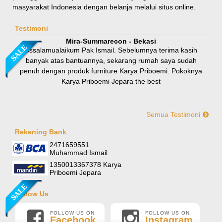
masyarakat Indonesia dengan belanja melalui situs online.
Rp 8.100.000
9.000.000
Testimoni
Mira-Summarecon - Bekasi
Assalamualaikum Pak Ismail. Sebelumnya terima kasih
banyak atas bantuannya, sekarang rumah saya sudah
penuh dengan produk furniture Karya Priboemi. Pokoknya
Karya Priboemi Jepara the best
Semua Testimoni
Yani-Jogja
Hallo mas ismail, terima kasih banyak ya. Barang furniture
Rekening Bank
Sofa Sudut Nevada
pesanan saya sudah tertata rapi dirumah. sekali lagi terima
2471659551
Rp (Hubungi CS)
kasih banyak mas mail.
Muhammad Ismail
1350013367378 Karya
Priboemi Jepara
Follow Us
FOLLOW US ON
FOLLOW US ON
Facebook
Instagram