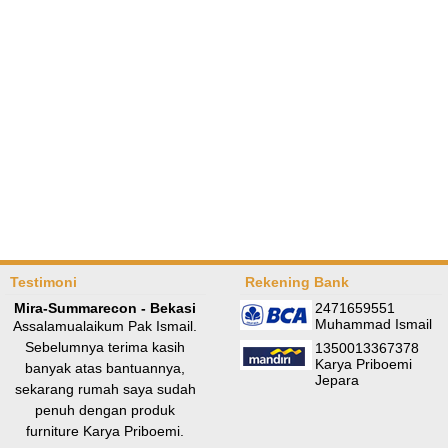
Testimoni
Rekening Bank
Mira-Summarecon - Bekasi
2471659551
Muhammad Ismail
Assalamualaikum Pak Ismail.
Sebelumnya terima kasih
1350013367378
Karya Priboemi
banyak atas bantuannya,
Jepara
sekarang rumah saya sudah
penuh dengan produk
furniture Karya Priboemi.