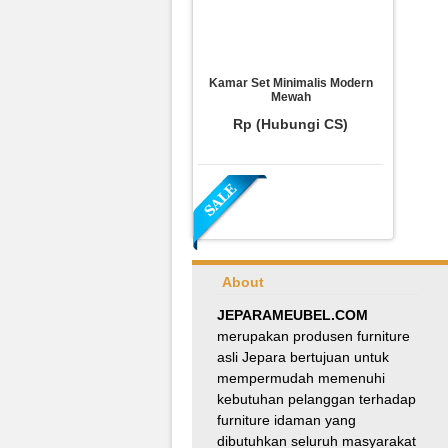
Kamar Set Minimalis Modern
Mewah
Rp (Hubungi CS)
About
JEPARAMEUBEL.COM
merupakan produsen furniture
asli Jepara bertujuan untuk
Meja Makan Oval Minimalis
mempermudah memenuhi
Kursi Silang
kebutuhan pelanggan terhadap
Rp 8.100.000
9.000.000
furniture idaman yang
dibutuhkan seluruh masyarakat