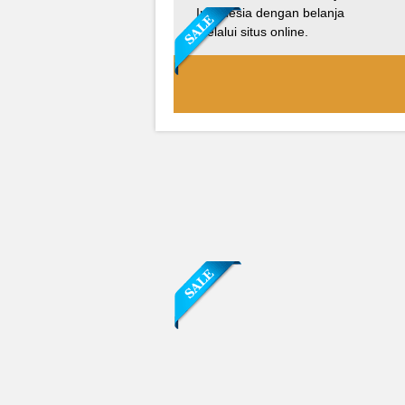
Indonesia dengan belanja
melalui situs online.
Sofa Sudut Nevada
Rp (Hubungi CS)