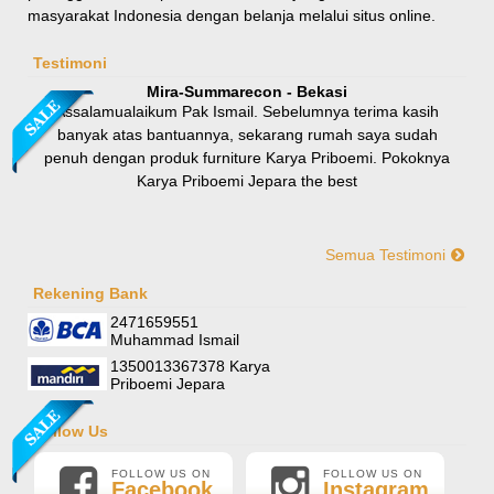
masyarakat Indonesia dengan belanja melalui situs online.
Rp 8.100.000
9.000.000
Testimoni
Mira-Summarecon - Bekasi
Assalamualaikum Pak Ismail. Sebelumnya terima kasih
banyak atas bantuannya, sekarang rumah saya sudah
penuh dengan produk furniture Karya Priboemi. Pokoknya
Karya Priboemi Jepara the best
Semua Testimoni
Yani-Jogja
Hallo mas ismail, terima kasih banyak ya. Barang furniture
Rekening Bank
Sofa Sudut Nevada
pesanan saya sudah tertata rapi dirumah. sekali lagi terima
2471659551
Rp (Hubungi CS)
kasih banyak mas mail.
Muhammad Ismail
1350013367378 Karya
Priboemi Jepara
Follow Us
FOLLOW US ON
FOLLOW US ON
Facebook
Instagram