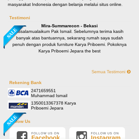
masyarakat Indonesia dengan belanja melalui situs online.
Rp 8.100.000
9.000.000
Testimoni
Mira-Summarecon - Bekasi
Assalamualaikum Pak Ismail. Sebelumnya terima kasih
banyak atas bantuannya, sekarang rumah saya sudah
penuh dengan produk furniture Karya Priboemi. Pokoknya
Karya Priboemi Jepara the best
Semua Testimoni
Yani-Jogja
Hallo mas ismail, terima kasih banyak ya. Barang furniture
Rekening Bank
Sofa Sudut Nevada
pesanan saya sudah tertata rapi dirumah. sekali lagi terima
2471659551
Rp (Hubungi CS)
kasih banyak mas mail.
Muhammad Ismail
1350013367378 Karya
Priboemi Jepara
Follow Us
FOLLOW US ON
FOLLOW US ON
Facebook
Instagram