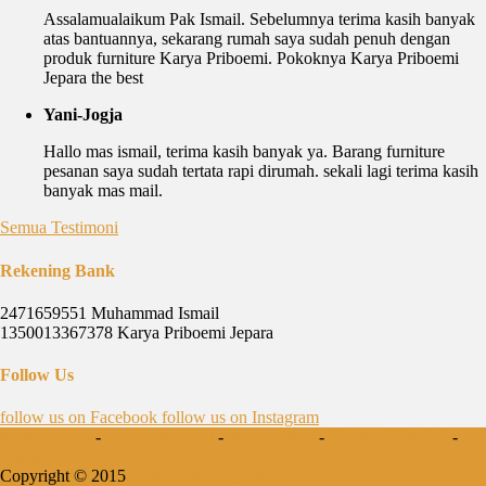
Assalamualaikum Pak Ismail. Sebelumnya terima kasih banyak
atas bantuannya, sekarang rumah saya sudah penuh dengan
produk furniture Karya Priboemi. Pokoknya Karya Priboemi
Jepara the best
Yani-Jogja
Hallo mas ismail, terima kasih banyak ya. Barang furniture
pesanan saya sudah tertata rapi dirumah. sekali lagi terima kasih
banyak mas mail.
Semua Testimoni
Rekening Bank
2471659551 Muhammad Ismail
1350013367378 Karya Priboemi Jepara
Follow Us
follow us on
Facebook
follow us on
Instagram
Mebel Jepara
-
Kursi Tamu Jati
-
Meja Makan
-
Tempat Tidur Jati
-
Kamar Set Jati
Copyright © 2015
Mebel Jepara Minimalis