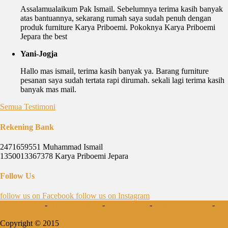
Assalamualaikum Pak Ismail. Sebelumnya terima kasih banyak
atas bantuannya, sekarang rumah saya sudah penuh dengan
produk furniture Karya Priboemi. Pokoknya Karya Priboemi
Jepara the best
Yani-Jogja
Hallo mas ismail, terima kasih banyak ya. Barang furniture
pesanan saya sudah tertata rapi dirumah. sekali lagi terima kasih
banyak mas mail.
Semua Testimoni
Rekening Bank
2471659551 Muhammad Ismail
1350013367378 Karya Priboemi Jepara
Follow Us
follow us on
Facebook
follow us on
Instagram
Mebel Jepara
-
Kursi Tamu Jati
-
Meja Makan
-
Tempat Tidur Jati
-
Kamar Set Jati
Copyright © 2015
Mebel Jepara Minimalis