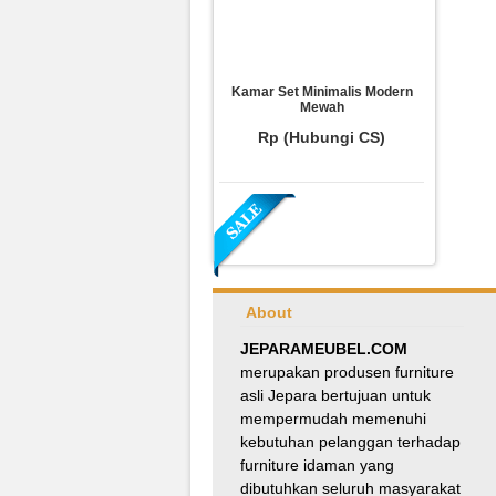
Kamar Set Minimalis Modern
Mewah
Rp (Hubungi CS)
About
JEPARAMEUBEL.COM
merupakan produsen furniture
asli Jepara bertujuan untuk
Meja Makan Oval Minimalis
mempermudah memenuhi
Kursi Silang
kebutuhan pelanggan terhadap
Rp 8.100.000
9.000.000
furniture idaman yang
dibutuhkan seluruh masyarakat