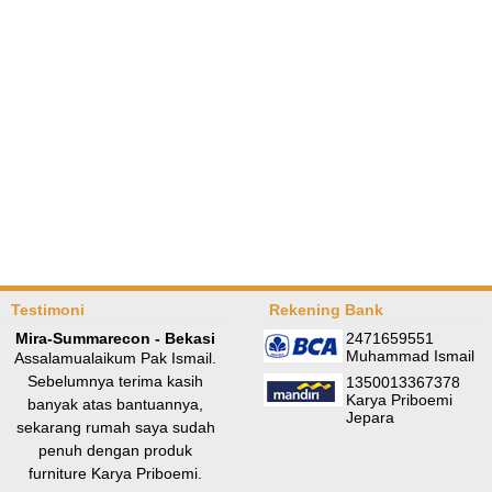
Testimoni
Rekening Bank
Mira-Summarecon - Bekasi
2471659551
Muhammad Ismail
Assalamualaikum Pak Ismail.
Sebelumnya terima kasih
1350013367378
Karya Priboemi
banyak atas bantuannya,
Jepara
sekarang rumah saya sudah
penuh dengan produk
furniture Karya Priboemi.