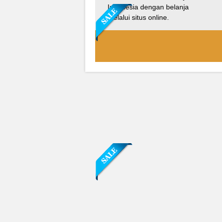
Indonesia dengan belanja
melalui situs online.
Sofa Sudut Nevada
Rp (Hubungi CS)