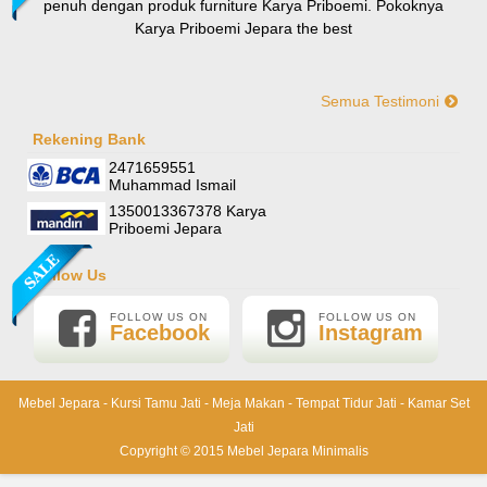
penuh dengan produk furniture Karya Priboemi. Pokoknya
Karya Priboemi Jepara the best
Semua Testimoni
Yani-Jogja
Hallo mas ismail, terima kasih banyak ya. Barang furniture
Rekening Bank
Sofa Sudut Nevada
pesanan saya sudah tertata rapi dirumah. sekali lagi terima
2471659551
Rp (Hubungi CS)
kasih banyak mas mail.
Muhammad Ismail
1350013367378 Karya
Priboemi Jepara
Follow Us
FOLLOW US ON
FOLLOW US ON
Facebook
Instagram
Mebel Jepara
-
Kursi Tamu Jati
-
Meja Makan
-
Tempat Tidur Jati
-
Kamar Set
Jati
Lemari Pajangan Shima
Copyright © 2015
Mebel Jepara Minimalis
Rp 6.000.000
6.500.000