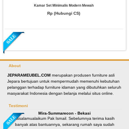
Kamar Set Minimalis Modern Mewah
Rp (Hubungi CS)
About
JEPARAMEUBEL.COM
merupakan produsen furniture asli
Jepara bertujuan untuk mempermudah memenuhi kebutuhan
Meja Makan Oval Minimalis Kursi Silang
pelanggan terhadap furniture idaman yang dibutuhkan seluruh
masyarakat Indonesia dengan belanja melalui situs online.
Rp 8.100.000
9.000.000
Testimoni
Mira-Summarecon - Bekasi
Assalamualaikum Pak Ismail. Sebelumnya terima kasih
banyak atas bantuannya, sekarang rumah saya sudah