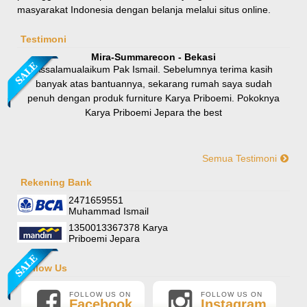
masyarakat Indonesia dengan belanja melalui situs online.
Rp 8.100.000
9.000.000
Testimoni
Mira-Summarecon - Bekasi
Assalamualaikum Pak Ismail. Sebelumnya terima kasih
banyak atas bantuannya, sekarang rumah saya sudah
penuh dengan produk furniture Karya Priboemi. Pokoknya
Karya Priboemi Jepara the best
Semua Testimoni
Yani-Jogja
Hallo mas ismail, terima kasih banyak ya. Barang furniture
Rekening Bank
Sofa Sudut Nevada
pesanan saya sudah tertata rapi dirumah. sekali lagi terima
2471659551
Rp (Hubungi CS)
kasih banyak mas mail.
Muhammad Ismail
1350013367378 Karya
Priboemi Jepara
Follow Us
FOLLOW US ON
FOLLOW US ON
Facebook
Instagram