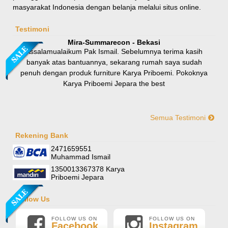
masyarakat Indonesia dengan belanja melalui situs online.
Rp 8.100.000
9.000.000
Testimoni
Mira-Summarecon - Bekasi
Assalamualaikum Pak Ismail. Sebelumnya terima kasih
banyak atas bantuannya, sekarang rumah saya sudah
penuh dengan produk furniture Karya Priboemi. Pokoknya
Karya Priboemi Jepara the best
Semua Testimoni
Yani-Jogja
Hallo mas ismail, terima kasih banyak ya. Barang furniture
Rekening Bank
Sofa Sudut Nevada
pesanan saya sudah tertata rapi dirumah. sekali lagi terima
2471659551
Rp (Hubungi CS)
kasih banyak mas mail.
Muhammad Ismail
1350013367378 Karya
Priboemi Jepara
Follow Us
FOLLOW US ON
FOLLOW US ON
Facebook
Instagram