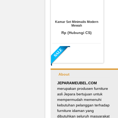
Kamar Set Minimalis Modern
Mewah
Rp (Hubungi CS)
About
JEPARAMEUBEL.COM
merupakan produsen furniture
asli Jepara bertujuan untuk
Meja Makan Oval Minimalis
mempermudah memenuhi
Kursi Silang
kebutuhan pelanggan terhadap
Rp 8.100.000
9.000.000
furniture idaman yang
dibutuhkan seluruh masyarakat