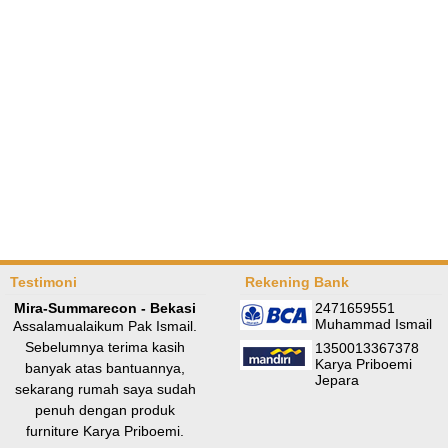
Testimoni
Rekening Bank
Mira-Summarecon - Bekasi
2471659551
Muhammad Ismail
Assalamualaikum Pak Ismail.
Sebelumnya terima kasih
1350013367378
Karya Priboemi
banyak atas bantuannya,
Jepara
sekarang rumah saya sudah
penuh dengan produk
furniture Karya Priboemi.