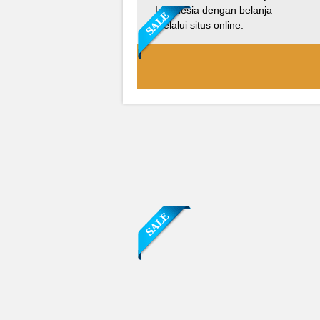
Indonesia dengan belanja
melalui situs online.
Sofa Sudut Nevada
Rp (Hubungi CS)