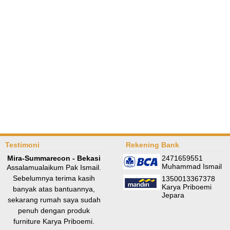
Testimoni
Rekening Bank
Mira-Summarecon - Bekasi
2471659551
Muhammad Ismail
Assalamualaikum Pak Ismail.
Sebelumnya terima kasih
1350013367378
Karya Priboemi
banyak atas bantuannya,
Jepara
sekarang rumah saya sudah
penuh dengan produk
furniture Karya Priboemi.