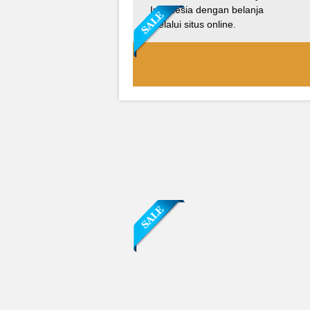
Indonesia dengan belanja
melalui situs online.
Sofa Sudut Nevada
Rp (Hubungi CS)