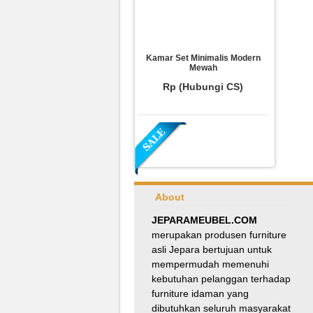
Kamar Set Minimalis Modern
Mewah
Rp (Hubungi CS)
About
JEPARAMEUBEL.COM
merupakan produsen furniture
asli Jepara bertujuan untuk
Meja Makan Oval Minimalis
mempermudah memenuhi
Kursi Silang
kebutuhan pelanggan terhadap
Rp 8.100.000
9.000.000
furniture idaman yang
dibutuhkan seluruh masyarakat