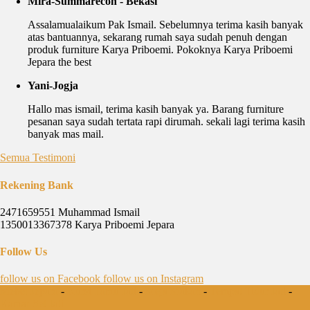
Mira-Summarecon - Bekasi
Assalamualaikum Pak Ismail. Sebelumnya terima kasih banyak
atas bantuannya, sekarang rumah saya sudah penuh dengan
produk furniture Karya Priboemi. Pokoknya Karya Priboemi
Jepara the best
Yani-Jogja
Hallo mas ismail, terima kasih banyak ya. Barang furniture
pesanan saya sudah tertata rapi dirumah. sekali lagi terima kasih
banyak mas mail.
Semua Testimoni
Rekening Bank
2471659551 Muhammad Ismail
1350013367378 Karya Priboemi Jepara
Follow Us
follow us on
Facebook
follow us on
Instagram
Mebel Jepara
-
Kursi Tamu Jati
-
Meja Makan
-
Tempat Tidur Jati
-
Kamar Set Jati