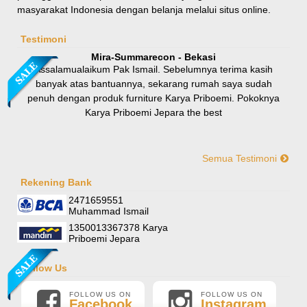
masyarakat Indonesia dengan belanja melalui situs online.
Rp 8.100.000
9.000.000
Testimoni
Mira-Summarecon - Bekasi
Assalamualaikum Pak Ismail. Sebelumnya terima kasih
banyak atas bantuannya, sekarang rumah saya sudah
penuh dengan produk furniture Karya Priboemi. Pokoknya
Karya Priboemi Jepara the best
Semua Testimoni
Yani-Jogja
Hallo mas ismail, terima kasih banyak ya. Barang furniture
Rekening Bank
Sofa Sudut Nevada
pesanan saya sudah tertata rapi dirumah. sekali lagi terima
2471659551
Rp (Hubungi CS)
kasih banyak mas mail.
Muhammad Ismail
1350013367378 Karya
Priboemi Jepara
Follow Us
FOLLOW US ON
FOLLOW US ON
Facebook
Instagram