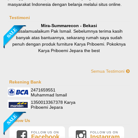
masyarakat Indonesia dengan belanja melalui situs online.
Rp 8.100.000
9.000.000
Testimoni
Mira-Summarecon - Bekasi
Assalamualaikum Pak Ismail. Sebelumnya terima kasih
banyak atas bantuannya, sekarang rumah saya sudah
penuh dengan produk furniture Karya Priboemi. Pokoknya
Karya Priboemi Jepara the best
Semua Testimoni
Yani-Jogja
Hallo mas ismail, terima kasih banyak ya. Barang furniture
Rekening Bank
Sofa Sudut Nevada
pesanan saya sudah tertata rapi dirumah. sekali lagi terima
2471659551
Rp (Hubungi CS)
kasih banyak mas mail.
Muhammad Ismail
1350013367378 Karya
Priboemi Jepara
Follow Us
FOLLOW US ON
FOLLOW US ON
Facebook
Instagram