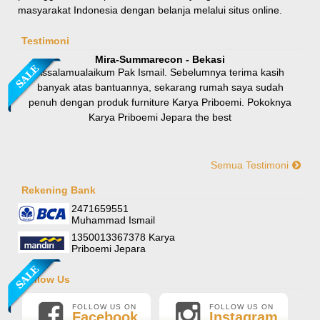
masyarakat Indonesia dengan belanja melalui situs online.
Rp 8.100.000
9.000.000
Testimoni
Mira-Summarecon - Bekasi
Assalamualaikum Pak Ismail. Sebelumnya terima kasih
banyak atas bantuannya, sekarang rumah saya sudah
penuh dengan produk furniture Karya Priboemi. Pokoknya
Karya Priboemi Jepara the best
Semua Testimoni
Yani-Jogja
Hallo mas ismail, terima kasih banyak ya. Barang furniture
Rekening Bank
Sofa Sudut Nevada
pesanan saya sudah tertata rapi dirumah. sekali lagi terima
2471659551
Rp (Hubungi CS)
kasih banyak mas mail.
Muhammad Ismail
1350013367378 Karya
Priboemi Jepara
Follow Us
FOLLOW US ON
FOLLOW US ON
Facebook
Instagram