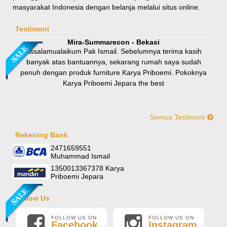
masyarakat Indonesia dengan belanja melalui situs online.
Rp 8.100.000
9.000.000
Testimoni
Mira-Summarecon - Bekasi
Assalamualaikum Pak Ismail. Sebelumnya terima kasih
banyak atas bantuannya, sekarang rumah saya sudah
penuh dengan produk furniture Karya Priboemi. Pokoknya
Karya Priboemi Jepara the best
Semua Testimoni
Yani-Jogja
Hallo mas ismail, terima kasih banyak ya. Barang furniture
Rekening Bank
Sofa Sudut Nevada
pesanan saya sudah tertata rapi dirumah. sekali lagi terima
2471659551
Rp (Hubungi CS)
kasih banyak mas mail.
Muhammad Ismail
1350013367378 Karya
Priboemi Jepara
Follow Us
FOLLOW US ON
FOLLOW US ON
Facebook
Instagram