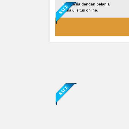
Indonesia dengan belanja
melalui situs online.
Sofa Sudut Nevada
Rp (Hubungi CS)