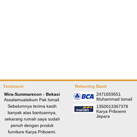
Testimoni
Rekening Bank
Mira-Summarecon - Bekasi
2471659551
Muhammad Ismail
Assalamualaikum Pak Ismail.
Sebelumnya terima kasih
1350013367378
Karya Priboemi
banyak atas bantuannya,
Jepara
sekarang rumah saya sudah
penuh dengan produk
furniture Karya Priboemi.