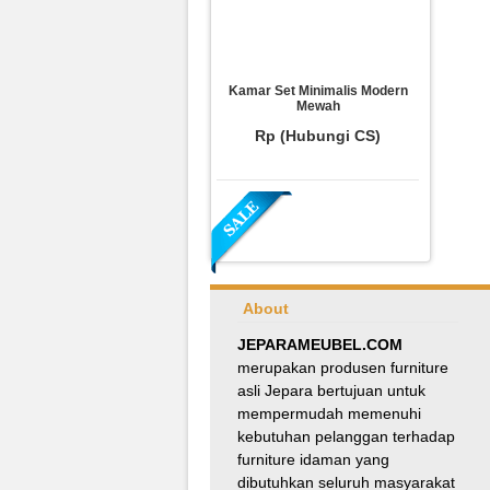
Kamar Set Minimalis Modern
Mewah
Rp (Hubungi CS)
About
JEPARAMEUBEL.COM
merupakan produsen furniture
asli Jepara bertujuan untuk
Meja Makan Oval Minimalis
mempermudah memenuhi
Kursi Silang
kebutuhan pelanggan terhadap
Rp 8.100.000
9.000.000
furniture idaman yang
dibutuhkan seluruh masyarakat