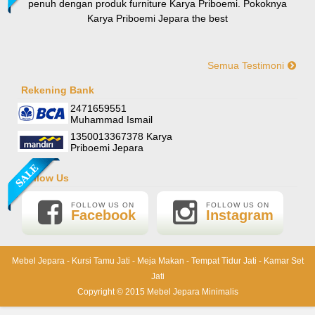
penuh dengan produk furniture Karya Priboemi. Pokoknya
Karya Priboemi Jepara the best
Semua Testimoni
Yani-Jogja
Hallo mas ismail, terima kasih banyak ya. Barang furniture
Rekening Bank
Sofa Sudut Nevada
pesanan saya sudah tertata rapi dirumah. sekali lagi terima
2471659551
Rp (Hubungi CS)
kasih banyak mas mail.
Muhammad Ismail
1350013367378 Karya
Priboemi Jepara
Follow Us
FOLLOW US ON
FOLLOW US ON
Facebook
Instagram
Mebel Jepara
-
Kursi Tamu Jati
-
Meja Makan
-
Tempat Tidur Jati
-
Kamar Set
Jati
Lemari Pajangan Shima
Copyright © 2015
Mebel Jepara Minimalis
Rp 6.000.000
6.500.000