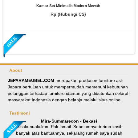
Kamar Set Minimalis Modern Mewah
Rp (Hubungi CS)
About
JEPARAMEUBEL.COM
merupakan produsen furniture asli
Jepara bertujuan untuk mempermudah memenuhi kebutuhan
Meja Makan Oval Minimalis Kursi Silang
pelanggan terhadap furniture idaman yang dibutuhkan seluruh
masyarakat Indonesia dengan belanja melalui situs online.
Rp 8.100.000
9.000.000
Testimoni
Mira-Summarecon - Bekasi
Assalamualaikum Pak Ismail. Sebelumnya terima kasih
banyak atas bantuannya, sekarang rumah saya sudah