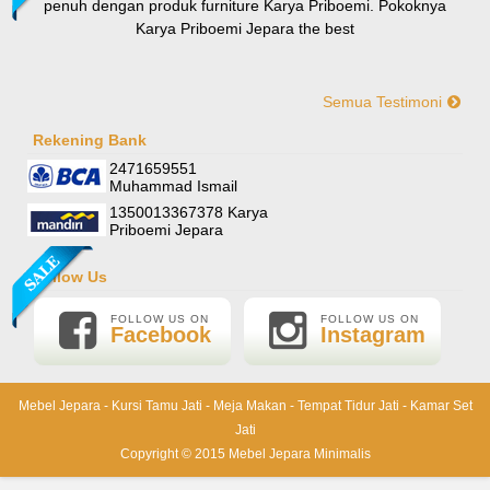
penuh dengan produk furniture Karya Priboemi. Pokoknya
Karya Priboemi Jepara the best
Semua Testimoni
Yani-Jogja
Hallo mas ismail, terima kasih banyak ya. Barang furniture
Rekening Bank
Sofa Sudut Nevada
pesanan saya sudah tertata rapi dirumah. sekali lagi terima
2471659551
Rp (Hubungi CS)
kasih banyak mas mail.
Muhammad Ismail
1350013367378 Karya
Priboemi Jepara
Follow Us
FOLLOW US ON
FOLLOW US ON
Facebook
Instagram
Mebel Jepara
-
Kursi Tamu Jati
-
Meja Makan
-
Tempat Tidur Jati
-
Kamar Set
Jati
Lemari Pajangan Shima
Copyright © 2015
Mebel Jepara Minimalis
Rp 6.000.000
6.500.000