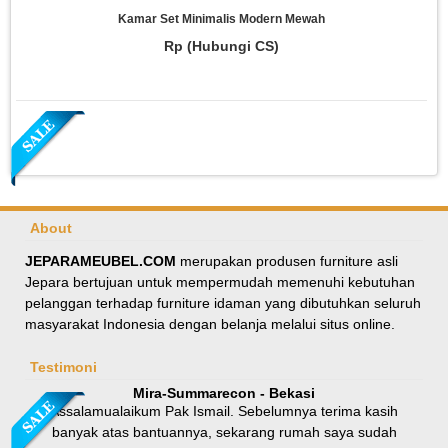
Kamar Set Minimalis Modern Mewah
Rp (Hubungi CS)
About
JEPARAMEUBEL.COM
merupakan produsen furniture asli
Jepara bertujuan untuk mempermudah memenuhi kebutuhan
Meja Makan Oval Minimalis Kursi Silang
pelanggan terhadap furniture idaman yang dibutuhkan seluruh
masyarakat Indonesia dengan belanja melalui situs online.
Rp 8.100.000
9.000.000
Testimoni
Mira-Summarecon - Bekasi
Assalamualaikum Pak Ismail. Sebelumnya terima kasih
banyak atas bantuannya, sekarang rumah saya sudah