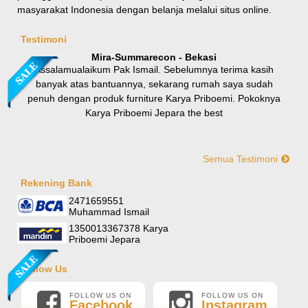
masyarakat Indonesia dengan belanja melalui situs online.
Rp 8.100.000
9.000.000
Testimoni
Mira-Summarecon - Bekasi
Assalamualaikum Pak Ismail. Sebelumnya terima kasih
banyak atas bantuannya, sekarang rumah saya sudah
penuh dengan produk furniture Karya Priboemi. Pokoknya
Karya Priboemi Jepara the best
Semua Testimoni
Yani-Jogja
Hallo mas ismail, terima kasih banyak ya. Barang furniture
Rekening Bank
Sofa Sudut Nevada
pesanan saya sudah tertata rapi dirumah. sekali lagi terima
2471659551
Rp (Hubungi CS)
kasih banyak mas mail.
Muhammad Ismail
1350013367378 Karya
Priboemi Jepara
Follow Us
FOLLOW US ON
FOLLOW US ON
Facebook
Instagram