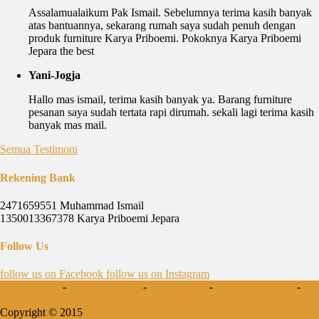
Assalamualaikum Pak Ismail. Sebelumnya terima kasih banyak
atas bantuannya, sekarang rumah saya sudah penuh dengan
produk furniture Karya Priboemi. Pokoknya Karya Priboemi
Jepara the best
Yani-Jogja
Hallo mas ismail, terima kasih banyak ya. Barang furniture
pesanan saya sudah tertata rapi dirumah. sekali lagi terima kasih
banyak mas mail.
Semua Testimoni
Rekening Bank
2471659551 Muhammad Ismail
1350013367378 Karya Priboemi Jepara
Follow Us
follow us on
Facebook
follow us on
Instagram
Mebel Jepara
-
Kursi Tamu Jati
-
Meja Makan
-
Tempat Tidur Jati
-
Kamar Set Jati
Copyright © 2015
Mebel Jepara Minimalis