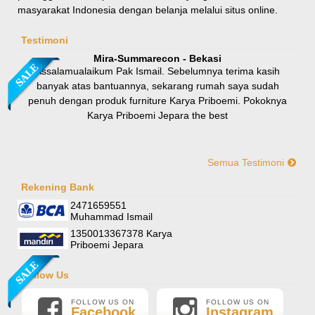
masyarakat Indonesia dengan belanja melalui situs online.
Rp 8.100.000
9.000.000
Testimoni
Mira-Summarecon - Bekasi
Assalamualaikum Pak Ismail. Sebelumnya terima kasih
banyak atas bantuannya, sekarang rumah saya sudah
penuh dengan produk furniture Karya Priboemi. Pokoknya
Karya Priboemi Jepara the best
Semua Testimoni
Yani-Jogja
Hallo mas ismail, terima kasih banyak ya. Barang furniture
Rekening Bank
Sofa Sudut Nevada
pesanan saya sudah tertata rapi dirumah. sekali lagi terima
2471659551
Rp (Hubungi CS)
kasih banyak mas mail.
Muhammad Ismail
1350013367378 Karya
Priboemi Jepara
Follow Us
FOLLOW US ON
FOLLOW US ON
Facebook
Instagram