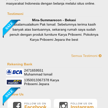
masyarakat Indonesia dengan belanja melalui situs online.
Rp 8.100.000
9.000.000
Testimoni
Mira-Summarecon - Bekasi
Assalamualaikum Pak Ismail. Sebelumnya terima kasih
banyak atas bantuannya, sekarang rumah saya sudah
penuh dengan produk furniture Karya Priboemi. Pokoknya
Karya Priboemi Jepara the best
Semua Testimoni
Yani-Jogja
Hallo mas ismail, terima kasih banyak ya. Barang furniture
Rekening Bank
Sofa Sudut Nevada
pesanan saya sudah tertata rapi dirumah. sekali lagi terima
2471659551
Rp (Hubungi CS)
kasih banyak mas mail.
Muhammad Ismail
1350013367378 Karya
Priboemi Jepara
Follow Us
FOLLOW US ON
FOLLOW US ON
Facebook
Instagram