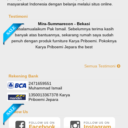
masyarakat Indonesia dengan belanja melalui situs online.
Rp 8.100.000
9.000.000
Testimoni
Mira-Summarecon - Bekasi
Assalamualaikum Pak Ismail. Sebelumnya terima kasih
banyak atas bantuannya, sekarang rumah saya sudah
penuh dengan produk furniture Karya Priboemi. Pokoknya
Karya Priboemi Jepara the best
Semua Testimoni
Yani-Jogja
Hallo mas ismail, terima kasih banyak ya. Barang furniture
Rekening Bank
Sofa Sudut Nevada
pesanan saya sudah tertata rapi dirumah. sekali lagi terima
2471659551
Rp (Hubungi CS)
kasih banyak mas mail.
Muhammad Ismail
1350013367378 Karya
Priboemi Jepara
Follow Us
FOLLOW US ON
FOLLOW US ON
Facebook
Instagram