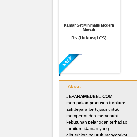
Kamar Set Minimalis Modern
Mewah
Rp (Hubungi CS)
About
JEPARAMEUBEL.COM
merupakan produsen furniture
asli Jepara bertujuan untuk
Meja Makan Oval Minimalis
mempermudah memenuhi
Kursi Silang
kebutuhan pelanggan terhadap
Rp 8.100.000
9.000.000
furniture idaman yang
dibutuhkan seluruh masyarakat