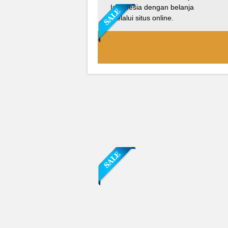
Indonesia dengan belanja
melalui situs online.
Sofa Sudut Nevada
Rp (Hubungi CS)