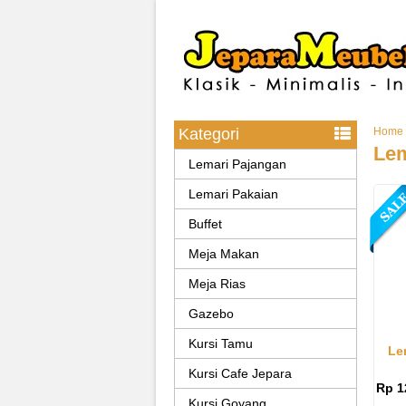
Kategori
Home
Lem
Lemari Pajangan
Lemari Pakaian
Buffet
Meja Makan
Meja Rias
Gazebo
Kursi Tamu
Le
Kursi Cafe Jepara
Rp 1
Kursi Goyang