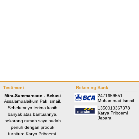
Testimoni
Rekening Bank
Mira-Summarecon - Bekasi
2471659551
Muhammad Ismail
Assalamualaikum Pak Ismail.
Sebelumnya terima kasih
1350013367378
Karya Priboemi
banyak atas bantuannya,
Jepara
sekarang rumah saya sudah
penuh dengan produk
furniture Karya Priboemi.