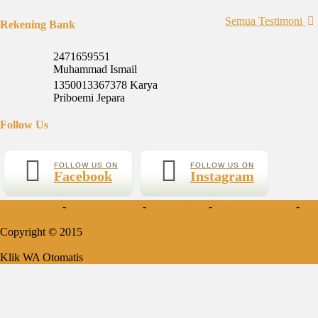
Yani-Jogja
Semua Testimoni
Rekening Bank
Hallo mas ismail, terima kasih banyak ya. Barang furniture pesanan
saya sudah tertata rapi dirumah. sekali lagi terima kasih banyak mas
2471659551
mail.
Muhammad Ismail
1350013367378 Karya
Priboemi Jepara
Follow Us
Lemari Pajangan Shima
Rp 6.000.000
6.500.000
FOLLOW US ON
FOLLOW US ON
Facebook
Instagram
Mebel Jepara
-
Kursi Tamu Jati
-
Meja Makan
-
Tempat Tidur Jati
-
Kamar Set Jati
Copyright © 2015
Mebel Jepara Minimalis
Klik WA Otomatis