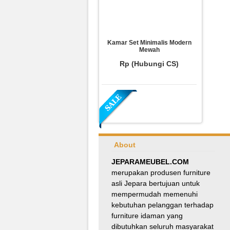
Kamar Set Minimalis Modern
Mewah
Rp (Hubungi CS)
About
JEPARAMEUBEL.COM
merupakan produsen furniture
asli Jepara bertujuan untuk
Meja Makan Oval Minimalis
mempermudah memenuhi
Kursi Silang
kebutuhan pelanggan terhadap
Rp 8.100.000
9.000.000
furniture idaman yang
dibutuhkan seluruh masyarakat