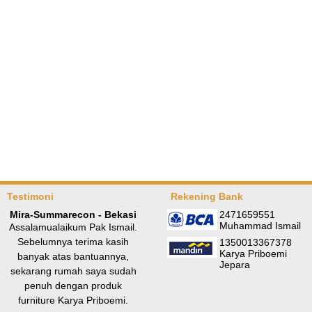
Testimoni
Rekening Bank
Mira-Summarecon - Bekasi
2471659551
Muhammad Ismail
Assalamualaikum Pak Ismail.
Sebelumnya terima kasih
1350013367378
Karya Priboemi
banyak atas bantuannya,
Jepara
sekarang rumah saya sudah
penuh dengan produk
furniture Karya Priboemi.