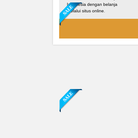
Indonesia dengan belanja
melalui situs online.
Sofa Sudut Nevada
Rp (Hubungi CS)