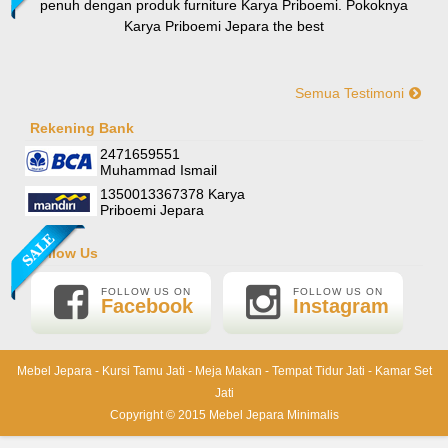
penuh dengan produk furniture Karya Priboemi. Pokoknya
Karya Priboemi Jepara the best
Semua Testimoni
Yani-Jogja
Hallo mas ismail, terima kasih banyak ya. Barang furniture
Rekening Bank
Sofa Sudut Nevada
pesanan saya sudah tertata rapi dirumah. sekali lagi terima
2471659551
Rp (Hubungi CS)
kasih banyak mas mail.
Muhammad Ismail
1350013367378 Karya
Priboemi Jepara
Follow Us
FOLLOW US ON
FOLLOW US ON
Facebook
Instagram
Mebel Jepara
-
Kursi Tamu Jati
-
Meja Makan
-
Tempat Tidur Jati
-
Kamar Set
Jati
Lemari Pajangan Shima
Copyright © 2015
Mebel Jepara Minimalis
Rp 6.000.000
6.500.000