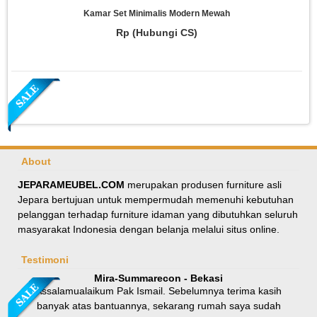
Kamar Set Minimalis Modern Mewah
Rp (Hubungi CS)
About
JEPARAMEUBEL.COM
merupakan produsen furniture asli
Jepara bertujuan untuk mempermudah memenuhi kebutuhan
Meja Makan Oval Minimalis Kursi Silang
pelanggan terhadap furniture idaman yang dibutuhkan seluruh
masyarakat Indonesia dengan belanja melalui situs online.
Rp 8.100.000
9.000.000
Testimoni
Mira-Summarecon - Bekasi
Assalamualaikum Pak Ismail. Sebelumnya terima kasih
banyak atas bantuannya, sekarang rumah saya sudah