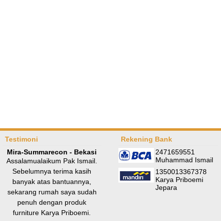
Testimoni
Rekening Bank
Mira-Summarecon - Bekasi
2471659551
Muhammad Ismail
Assalamualaikum Pak Ismail.
Sebelumnya terima kasih
1350013367378
Karya Priboemi
banyak atas bantuannya,
Jepara
sekarang rumah saya sudah
penuh dengan produk
furniture Karya Priboemi.