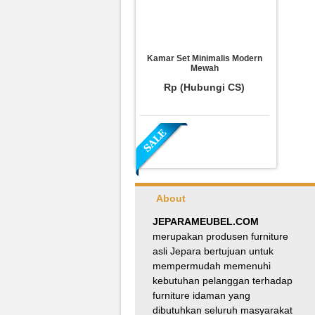
Kamar Set Minimalis Modern
Mewah
Rp (Hubungi CS)
About
JEPARAMEUBEL.COM
merupakan produsen furniture
asli Jepara bertujuan untuk
Meja Makan Oval Minimalis
mempermudah memenuhi
Kursi Silang
kebutuhan pelanggan terhadap
Rp 8.100.000
9.000.000
furniture idaman yang
dibutuhkan seluruh masyarakat