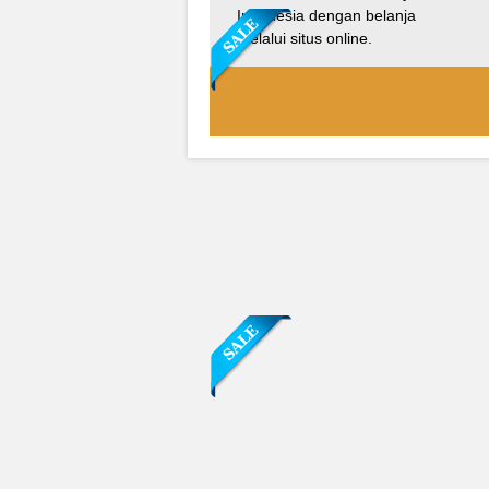
Indonesia dengan belanja
melalui situs online.
Sofa Sudut Nevada
Rp (Hubungi CS)