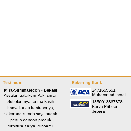
Testimoni
Rekening Bank
Mira-Summarecon - Bekasi
2471659551
Muhammad Ismail
Assalamualaikum Pak Ismail.
Sebelumnya terima kasih
1350013367378
Karya Priboemi
banyak atas bantuannya,
Jepara
sekarang rumah saya sudah
penuh dengan produk
furniture Karya Priboemi.