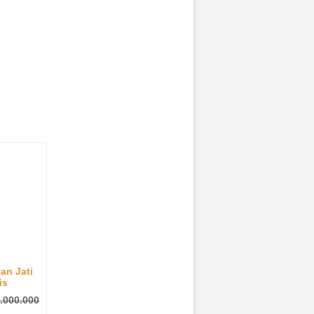
an Jati
is
.000.000