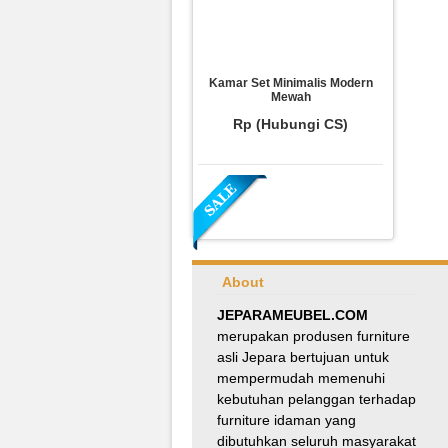
Kamar Set Minimalis Modern
Mewah
Rp (Hubungi CS)
About
JEPARAMEUBEL.COM
merupakan produsen furniture
asli Jepara bertujuan untuk
Meja Makan Oval Minimalis
mempermudah memenuhi
Kursi Silang
kebutuhan pelanggan terhadap
Rp 8.100.000
9.000.000
furniture idaman yang
dibutuhkan seluruh masyarakat