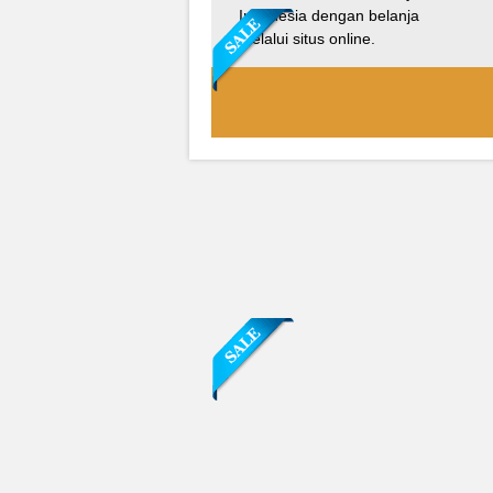
Indonesia dengan belanja
melalui situs online.
Sofa Sudut Nevada
Rp (Hubungi CS)