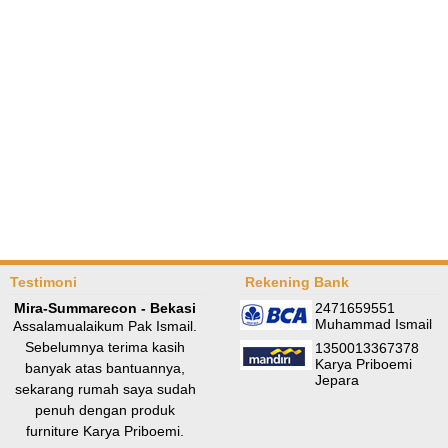
Testimoni
Rekening Bank
Mira-Summarecon - Bekasi
2471659551
Muhammad Ismail
Assalamualaikum Pak Ismail.
Sebelumnya terima kasih
1350013367378
Karya Priboemi
banyak atas bantuannya,
Jepara
sekarang rumah saya sudah
penuh dengan produk
furniture Karya Priboemi.