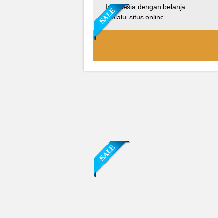
Indonesia dengan belanja
melalui situs online.
Sofa Sudut Nevada
Rp (Hubungi CS)