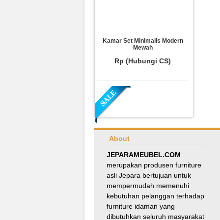
Kamar Set Minimalis Modern
Mewah
Rp (Hubungi CS)
About
JEPARAMEUBEL.COM
merupakan produsen furniture
asli Jepara bertujuan untuk
Meja Makan Oval Minimalis
mempermudah memenuhi
Kursi Silang
kebutuhan pelanggan terhadap
Rp 8.100.000
9.000.000
furniture idaman yang
dibutuhkan seluruh masyarakat