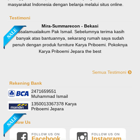
masyarakat Indonesia dengan belanja melalui situs online.
Rp 8.100.000
9.000.000
Testimoni
Mira-Summarecon - Bekasi
Assalamualaikum Pak Ismail. Sebelumnya terima kasih
banyak atas bantuannya, sekarang rumah saya sudah
penuh dengan produk furniture Karya Priboemi. Pokoknya
Karya Priboemi Jepara the best
Semua Testimoni
Yani-Jogja
Hallo mas ismail, terima kasih banyak ya. Barang furniture
Rekening Bank
Sofa Sudut Nevada
pesanan saya sudah tertata rapi dirumah. sekali lagi terima
2471659551
Rp (Hubungi CS)
kasih banyak mas mail.
Muhammad Ismail
1350013367378 Karya
Priboemi Jepara
Follow Us
FOLLOW US ON
FOLLOW US ON
Facebook
Instagram