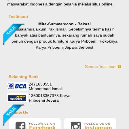
masyarakat Indonesia dengan belanja melalui situs online.
Rp 8.100.000
9.000.000
Testimoni
Mira-Summarecon - Bekasi
Assalamualaikum Pak Ismail. Sebelumnya terima kasih
banyak atas bantuannya, sekarang rumah saya sudah
penuh dengan produk furniture Karya Priboemi. Pokoknya
Karya Priboemi Jepara the best
Semua Testimoni
Yani-Jogja
Hallo mas ismail, terima kasih banyak ya. Barang furniture
Rekening Bank
Sofa Sudut Nevada
pesanan saya sudah tertata rapi dirumah. sekali lagi terima
2471659551
Rp (Hubungi CS)
kasih banyak mas mail.
Muhammad Ismail
1350013367378 Karya
Priboemi Jepara
Follow Us
FOLLOW US ON
FOLLOW US ON
Facebook
Instagram