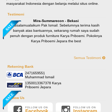
masyarakat Indonesia dengan belanja melalui situs online.
Rp 8.100.000
9.000.000
Testimoni
Mira-Summarecon - Bekasi
Assalamualaikum Pak Ismail. Sebelumnya terima kasih
banyak atas bantuannya, sekarang rumah saya sudah
penuh dengan produk furniture Karya Priboemi. Pokoknya
Karya Priboemi Jepara the best
Semua Testimoni
Yani-Jogja
Hallo mas ismail, terima kasih banyak ya. Barang furniture
Rekening Bank
Sofa Sudut Nevada
pesanan saya sudah tertata rapi dirumah. sekali lagi terima
2471659551
Rp (Hubungi CS)
kasih banyak mas mail.
Muhammad Ismail
1350013367378 Karya
Priboemi Jepara
Follow Us
FOLLOW US ON
FOLLOW US ON
Facebook
Instagram