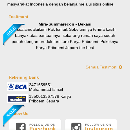
masyarakat Indonesia dengan belanja melalui situs online.
Rp 8.100.000
9.000.000
Testimoni
Mira-Summarecon - Bekasi
Assalamualaikum Pak Ismail. Sebelumnya terima kasih
banyak atas bantuannya, sekarang rumah saya sudah
penuh dengan produk furniture Karya Priboemi. Pokoknya
Karya Priboemi Jepara the best
Semua Testimoni
Yani-Jogja
Hallo mas ismail, terima kasih banyak ya. Barang furniture
Rekening Bank
Sofa Sudut Nevada
pesanan saya sudah tertata rapi dirumah. sekali lagi terima
2471659551
Rp (Hubungi CS)
kasih banyak mas mail.
Muhammad Ismail
1350013367378 Karya
Priboemi Jepara
Follow Us
FOLLOW US ON
FOLLOW US ON
Facebook
Instagram