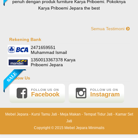
penuh dengan produk furniture Karya Priboemi. Pokoknya
Karya Priboemi Jepara the best
Semua Testimoni
Yani-Jogja
Hallo mas ismail, terima kasih banyak ya. Barang furniture
Rekening Bank
Sofa Sudut Nevada
pesanan saya sudah tertata rapi dirumah. sekali lagi terima
2471659551
Rp (Hubungi CS)
kasih banyak mas mail.
Muhammad Ismail
1350013367378 Karya
Priboemi Jepara
Follow Us
FOLLOW US ON
FOLLOW US ON
Facebook
Instagram
Mebel Jepara
-
Kursi Tamu Jati
-
Meja Makan
-
Tempat Tidur Jati
-
Kamar Set
Jati
Lemari Pajangan Shima
Copyright © 2015
Mebel Jepara Minimalis
Rp 6.000.000
6.500.000