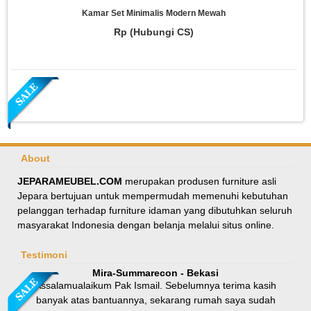
Kamar Set Minimalis Modern Mewah
Rp (Hubungi CS)
About
JEPARAMEUBEL.COM
merupakan produsen furniture asli
Jepara bertujuan untuk mempermudah memenuhi kebutuhan
Meja Makan Oval Minimalis Kursi Silang
pelanggan terhadap furniture idaman yang dibutuhkan seluruh
masyarakat Indonesia dengan belanja melalui situs online.
Rp 8.100.000
9.000.000
Testimoni
Mira-Summarecon - Bekasi
Assalamualaikum Pak Ismail. Sebelumnya terima kasih
banyak atas bantuannya, sekarang rumah saya sudah