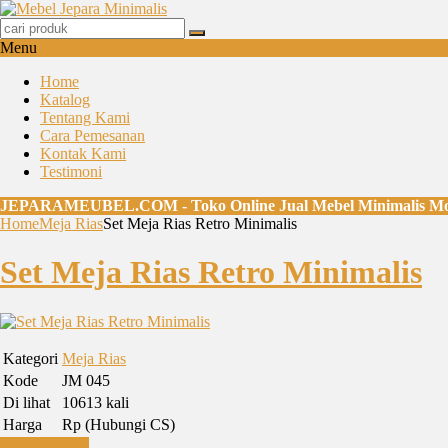
Menu
Home
Katalog
Tentang Kami
Cara Pemesanan
Kontak Kami
Testimoni
JEPARAMEUBEL.COM - Toko Online Jual Mebel Minimalis Mo
Home
Meja Rias
Set Meja Rias Retro Minimalis
Set Meja Rias Retro Minimalis
Kategori
Meja Rias
Kode
JM 045
Di lihat
10613 kali
Harga
Rp (Hubungi CS)
Beli Sekarang