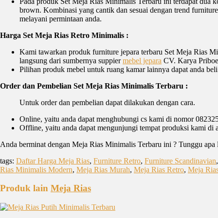
Pada produk Set Meja Rias Minimalis Terbaru ini terdapat dua k
brown. Kombinasi yang cantik dan sesuai dengan trend furniture 
melayani permintaan anda.
Harga Set Meja Rias Retro Minimalis :
Kami tawarkan produk furniture jepara terbaru Set Meja Rias Mi
langsung dari sumbernya suppier
mebel jepara
CV. Karya Priboe
Pilihan produk mebel untuk ruang kamar lainnya dapat anda beli
Order dan Pembelian Set Meja Rias Minimalis Terbaru :
Untuk order dan pembelian dapat dilakukan dengan cara.
Online, yaitu anda dapat menghubungi cs kami di nomor 0823257
Offline, yaitu anda dapat mengunjungi tempat produksi kami di
Anda berminat dengan Meja Rias Minimalis Terbaru ini ? Tunggu apa 
tags:
Daftar Harga Meja Rias
,
Furniture Retro
,
Furniture Scandinavian
Rias Minimalis Modern
,
Meja Rias Murah
,
Meja Rias Retro
,
Meja Ria
Produk lain
Meja Rias