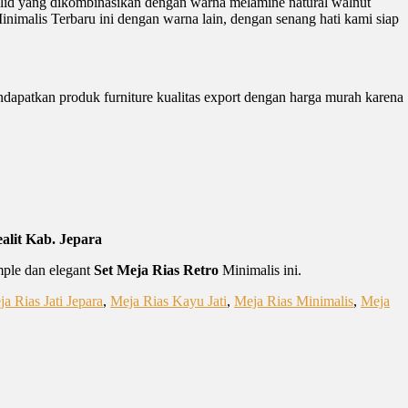
 solid yang dikombinasikan dengan warna melamine natural walnut
inimalis Terbaru ini dengan warna lain, dengan senang hati kami siap
ndapatkan produk furniture kualitas export dengan harga murah karena
alit Kab. Jepara
mple dan elegant
Set Meja Rias Retro
Minimalis ini.
a Rias Jati Jepara
,
Meja Rias Kayu Jati
,
Meja Rias Minimalis
,
Meja