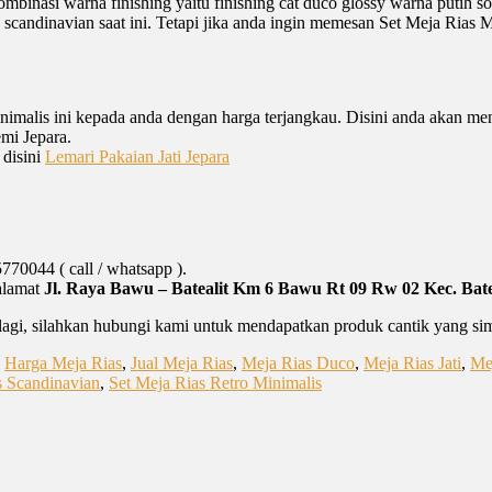
ombinasi warna finishing yaitu finishing cat duco glossy warna putih
scandinavian saat ini. Tetapi jika anda ingin memesan Set Meja Rias M
nimalis ini kepada anda dengan harga terjangkau. Disini anda akan me
mi Jepara.
 disini
Lemari Pakaian Jati Jepara
70044 ( call / whatsapp ).
 alamat
Jl. Raya Bawu – Batealit Km 6
Bawu Rt 09 Rw 02 Kec. Bate
lagi, silahkan hubungi kami untuk mendapatkan produk cantik yang si
,
Harga Meja Rias
,
Jual Meja Rias
,
Meja Rias Duco
,
Meja Rias Jati
,
Mej
s Scandinavian
,
Set Meja Rias Retro Minimalis