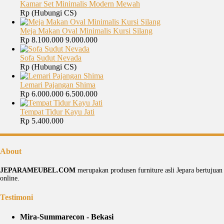
Kamar Set Minimalis Modern Mewah
Rp (Hubungi CS)
Meja Makan Oval Minimalis Kursi Silang
Rp 8.100.000
9.000.000
Sofa Sudut Nevada
Rp (Hubungi CS)
Lemari Pajangan Shima
Rp 6.000.000
6.500.000
Tempat Tidur Kayu Jati
Rp 5.400.000
About
JEPARAMEUBEL.COM
merupakan produsen furniture asli Jepara bertujua
online.
Testimoni
Mira-Summarecon - Bekasi